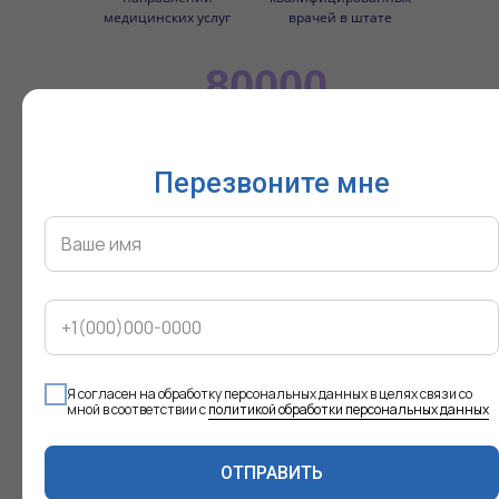
медицинских услуг
врачей в штате
80000
пациентов в год выбирают
наши услуги
Перезвоните мне
Отзывы о нас
ПРОДОКТОРОВ
Читать в первоисточнике
Я согласен на обработку персональных данных в целях связи со
Впервые попала в клинику на
мной в соответствии с
политикой обработки персональных данных
1
скрининг
беременности по
направлению от женской
консультации. Время ожидания
ОТПРАВИТЬ
максимум 10 минут от записи. За всю