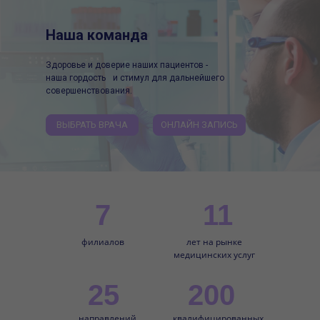
Наша команда
Здоровье и доверие наших пациентов -
наша гордость и стимул для дальнейшего
совершенствования.
ВЫБРАТЬ ВРАЧА
ОНЛАЙН ЗАПИСЬ
7
11
филиалов
лет на рынке
медицинских услуг
25
200
направлений
квалифицированных