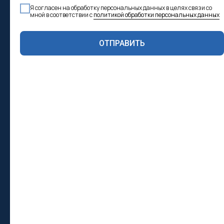
Юридическая информация
Я согласен на обработку персональных данных в целях связи со
мной в соответствии с
политикой обработки персональных данных
Лицензия клиник
ОТПРАВИТЬ
Политика обработки персональных
данных в ООО "МДЦ "Эксперт"
Другая правовая информация
Реквизиты
ИНН: 6168044672
ОГРН: 1116194003584
Юридический адрес: 344116, Ростовская
область, г. Ростов-на-дону, ул. 2-я
Володарского, д. 178, кв. 192
Колл-центр: +7(863)226-00-03