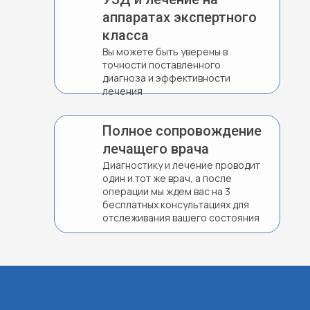
аппаратах экспертного
класса
Вы можете быть уверены в
точности поставленного
диагноза и эффективности
лечения
Полное сопровождение
Мы знаем
, что нет ничего более важного,
лечащего врача
чем проведенное с близкими время. Именно
поэтому проводим лечение, которое
Диагностику и лечение проводит
один и тот же врач, а после
позволяет Вам сразу же после операции
операции мы ждем вас на 3
продолжить заниматься действительно
бесплатных консультациях для
важными делами
отслеживания вашего состояния