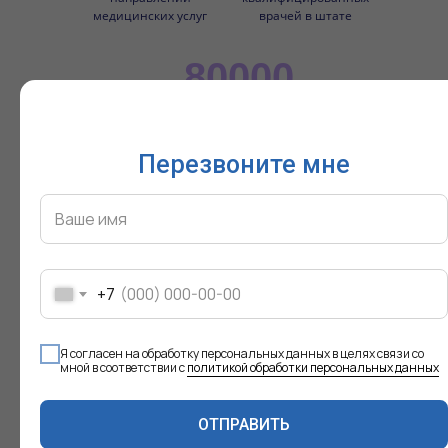
медицинских услуг
врачей в штате
80000
пациентов в год выбирают
наши услуги
Перезвоните мне
Отзывы о нас
ПРОДОКТОРОВ
+7
Читать в первоисточнике
Я согласен на обработку персональных данных в целях связи со
Впервые попала в клинику на
мной в соответствии с
политикой обработки персональных данных
1
скрининг
беременности по
направлению от женской
консультации. Время ожидания
ОТПРАВИТЬ
максимум 10 минут от записи. За всю