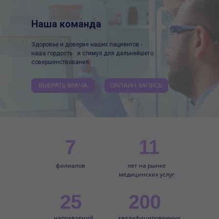
Наша команда
Здоровье и доверие наших пациентов -
наша гордость и стимул для дальнейшего
совершенствования.
ВЫБРАТЬ ВРАЧА
ОНЛАЙН ЗАПИСЬ
7
11
филиалов
лет на рынке
медицинских услуг
25
200
направлений
квалифицированных